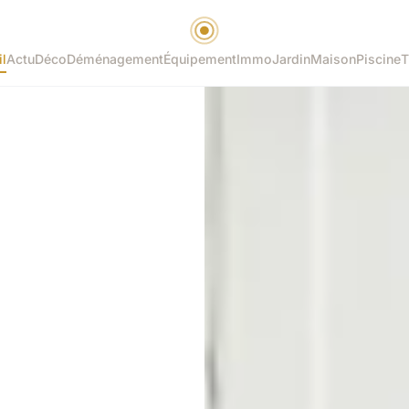
l
Actu
Déco
Déménagement
Équipement
Immo
Jardin
Maison
Piscine
T