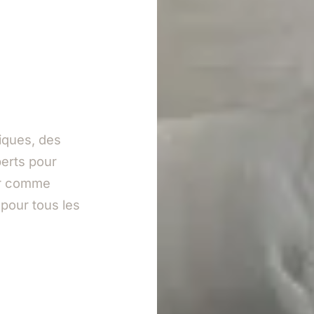
iques, des
perts pour
eur comme
 pour tous les